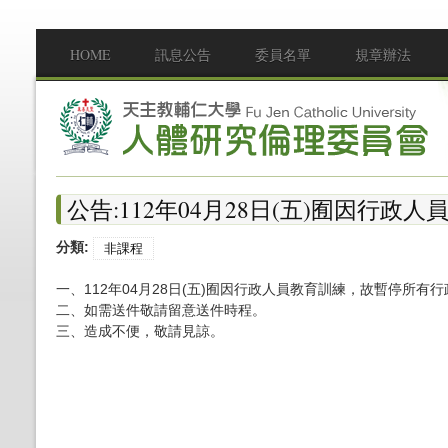
移至主內容
HOME
訊息公告
委員名單
規章辦法
Main menu
公告:112年04月28日(五)囿因行
分類:
非課程
一、112年04月28日(五)囿因行政人員教育訓練，故暫停所有
二、如需送件敬請留意送件時程。
三、造成不便，敬請見諒。