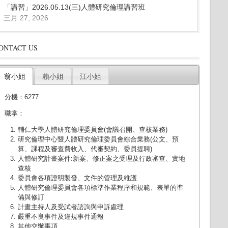
「講習」2026.05.13(三)人體研究倫理講習班
三月 27, 2026
ONTACT US
翁小姐
賴小姐
江小姐
分機：6277
職掌：
輔仁大學人體研究倫理委員會(會議召開、查核業務)
研究倫理中心暨人體研究倫理委員會綜合業務(公文、預
算、課程及審查費收入、代審契約、委員提聘)
人體研究計畫案件:新案、修正案之受理及行政審查、實地
查核
委員會各項證明製發、文件的管理及維護
人體研究倫理委員會各項標準作業程序和規範、表單的準
備與修訂
計畫主持人及受試者諮詢與申訴處理
嚴重不良事件及違規事件通報
其他交辦事項