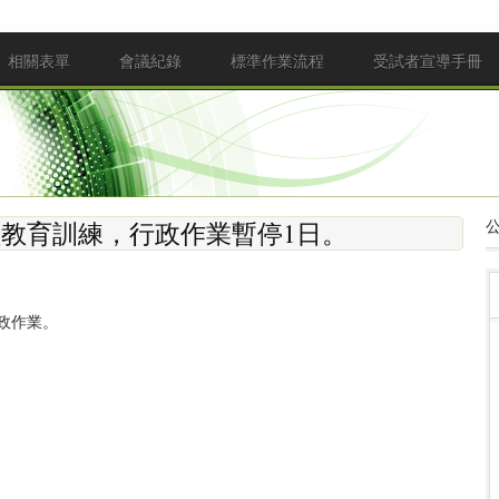
相關表單
會議紀錄
標準作業流程
受試者宣導手冊
政人員教育訓練，行政作業暫停1日。
行政作業。