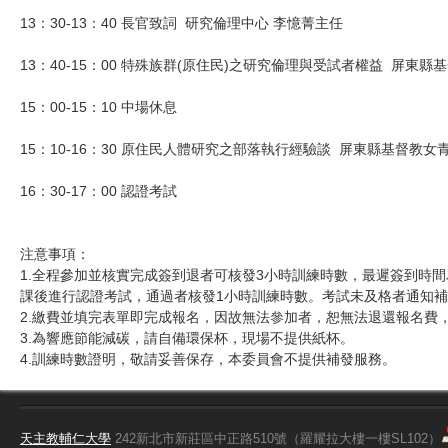
13：30-13：40 長官致詞 研究倫理中心 李憶菁主任
13：40-15：00 特殊族群(原住民)之研究倫理與受試者權益 屏東
15：00-15：10 中場休息
15：10-16：30 原住民人體研究之部落執行經驗談 屏東縣基督教女
16：30-17：00 認證考試
注意事項：
1.全程參加並核實完成簽到退者可核發3小時訓練時數，最遲簽到時間為
課後進行認證考試，通過者核發1小時訓練時數。考試未及格者通知補
2.繳費並填完表單即完成報名，因故無法參加者，恕無法退還報名費
3.為響應節能減碳，請自備環保杯，現場不提供紙杯。
4.訓練時數證明，敬請妥善保存，本委員會不提供補發服務。
天主教輔仁大學
242新北市新莊區中正路510號（羅耀拉大樓一樓SL102）