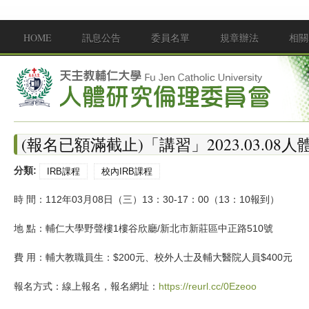
移至主內容
HOME
訊息公告
委員名單
規章辦法
相關
Main menu
(報名已額滿截止)「講習」2023.03.0
分類:
IRB課程
校內IRB課程
時 間：112年03月08日（三）13：30-17：00（13：10報到）
地 點：輔仁大學野聲樓1樓谷欣廳/新北市新莊區中正路510號
費 用：輔大教職員生：$200元、校外人士及輔大醫院人員$400元
報名方式：線上報名，報名網址：
https://reurl.cc/0Ezeoo