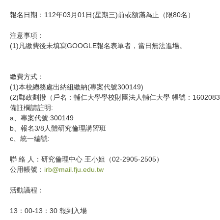
報名日期：112年03月01日(星期三)前或額滿為止（限80名）
注意事項：
(1)凡繳費後未填寫GOOGLE報名表單者，當日無法進場。
繳費方式：
(1)本校總務處出納組繳納(專案代號300149)
(2)郵政劃撥（戶名：輔仁大學學校財團法人輔仁大學 帳號：1602083
備註欄請註明:
a、專案代號:300149
b、報名3/8人體研究倫理講習班
c、統一編號:
聯 絡 人：研究倫理中心 王小姐（02-2905-2505）
公用帳號：
irb@mail.fju.edu.tw
活動議程：
13：00-13：30 報到入場