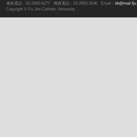
連絡電話：02-2905-6277
傳真電話：02-2903-3546
Email：
irb@mail.fju
Copyright ©
Fu
Jen Catholic University