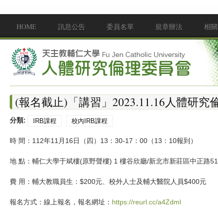
移至主內容
HOME
訊息公告
委員名單
規章辦法
相關
Main menu
(報名截止)「講習」2023.11.16人體研
分類:
IRB課程
校內IRB課程
時 間：112年11月16日（四）13：30-17：00（13：10報到）
地 點：輔仁大學于斌樓(原野聲樓) 1 樓谷欣廳/新北市新莊區中正路51
費 用：輔大教職員生：$200元、校外人士及輔大醫院人員$400元
報名方式：線上報名，報名網址：
https://reurl.cc/a4Zdml