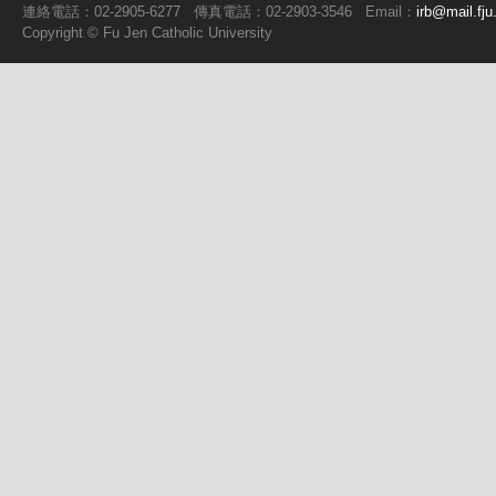
連絡電話：02-2905-6277
傳真電話：02-2903-3546
Email：
irb@mail.fju
Copyright ©
Fu
Jen Catholic University