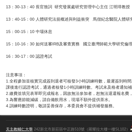
13：30-13：40 長官致詞 研究發展處研究管理中心主任 江明璋教授
13：40-15：00 人體研究法規概述與利益衝突 馬偕紀念醫院人體
15：00-15：10 中場休息
15：10-16：30 如何送審IRB及審查實務 國立臺灣師範大學研究
16：30-17：00 認證考試
注意事項：
1.全程參加並核實完成簽到退者可核發3小時訓練時數，最遲簽到時間為
課後進行認證考試，通過者核發1小時訓練時數。考試未及格者通知補
2.繳費並填完表單即完成報名，因故無法參加者，恕無法退還報名費
3.為響應節能減碳，請自備飲用水，現場不額外提供茶水。
4.訓練時數證明，敬請妥善保存，本委員會不提供補發服務。
天主教輔仁大學
242新北市新莊區中正路510號（羅耀拉大樓一樓SL102）