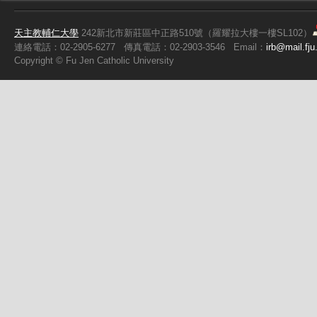
天主教輔仁大學
242新北市新莊區中正路510號（羅耀拉大樓一樓SL102）
連絡電話：02-2905-6277
傳真電話：02-2903-3546
Email：
irb@mail.fju
Copyright ©
Fu
Jen Catholic University