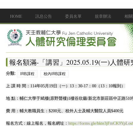
移至主內容
HOME
訊息公告
委員名單
規章辦法
相關
Main menu
報名額滿-「講習」2025.05.19(一)人
分類:
IRB課程
校內IRB課程
上 課 時 間：114年05月19日（一）13：30-17：00（13：10報到）
地 點：輔仁大學于斌樓(原野聲樓)1樓谷欣廳/新北市新莊區中正路510
費 用：輔大教職員生：$200元、校外人士及輔大醫院人員$400元
報名方式：線上報名，報名網址：
https://forms.gle/hkte3jFmCK9YpLou