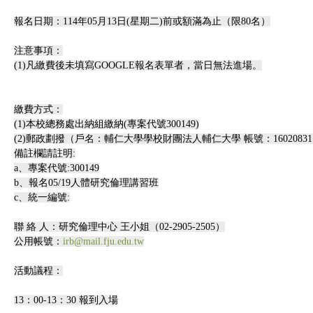
報名日期：114年05月13日(星期二)前或額滿為止（限80名）
注意事項：
(1)凡繳費後未填寫GOOGLE報名表單者，當日無法進場。
繳費方式：
(1)本校總務處出納組繳納(專案代號300149)
(2)郵政劃撥（戶名：輔仁大學學校財團法人輔仁大學 帳號：1602083
備註欄請註明:
a、專案代號:300149
b、報名05/19人體研究倫理講習班
c、統一編號:
聯 絡 人：研究倫理中心 王小姐（02-2905-2505）
公用帳號：
irb@mail.fju.edu.tw
活動議程：
13：00-13：30 報到入場