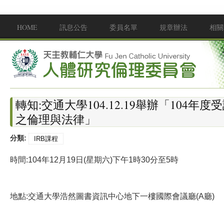
移至主內容
HOME
訊息公告
委員名單
規章辦法
相關
Main menu
轉知:交通大學104.12.19舉辦「104年
之倫理與法律」
分類:
IRB課程
時間
:
104年12月19日
(星期六)
下午1時30分至5時
地點
:
交通大學浩然圖書資訊中心地下一樓國際會議廳
(A廳)