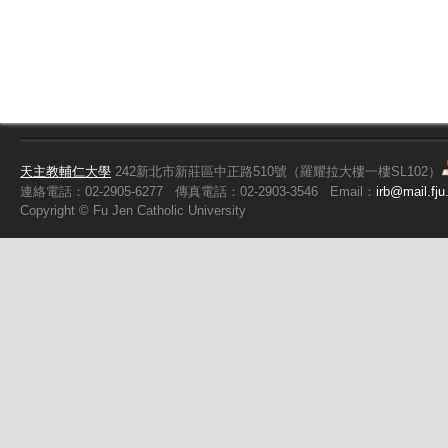
天主教輔仁大學
242新北市新莊區中正路510號（羅耀拉大樓一樓SL102）
連絡電話：02-2905-6277
傳真電話：02-2903-3546
Email：
irb@mail.fju
Copyright ©
Fu
Jen Catholic University