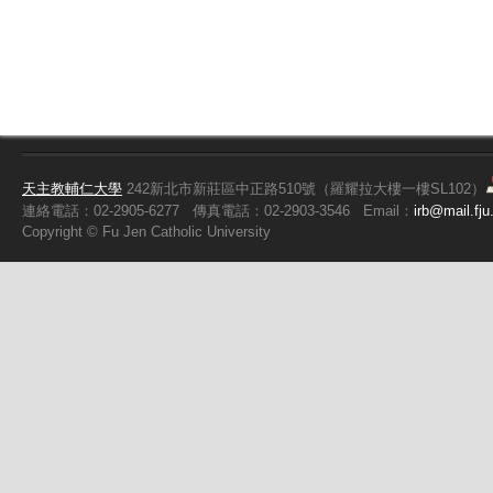
天主教輔仁大學
242新北市新莊區中正路510號（羅耀拉大樓一樓SL102）
連絡電話：02-2905-6277
傳真電話：02-2903-3546
Email：
irb@mail.fju
Copyright ©
Fu
Jen Catholic University