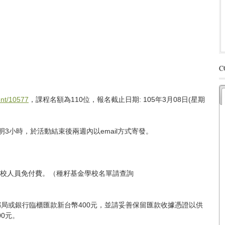
C
nt/
10577
，課程名額為110位，報名截止日期
:
105年3月08日
(星期
3小時，於活動結束後兩週內以email方式寄發。
學校人員免付費。（種籽基金學校名單請查詢
前郵局或銀行臨櫃匯款新台幣400元，並請妥善保留匯款收據憑證以供
0元。