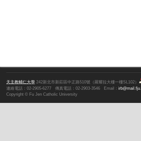
天主教輔仁大學
242新北市新莊區中正路510號（羅耀拉大樓一樓SL102）
連絡電話：02-2905-6277
傳真電話：02-2903-3546
Email：
irb@mail.fju
Copyright ©
Fu
Jen Catholic University