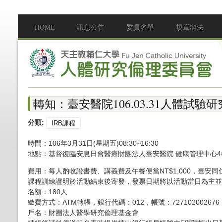
移至主內容
HOME
訊息公告
委員名單
規章辦法
Main menu
轉知：臺安醫院106.03.31人體試驗
分類:
IRB課程
時間：106年3月31日(星期五)08:30~16:30
地點：基督復臨安息日會醫療財團法人臺安醫院 健康管理中心4樓
費用：每人酌收證書費、講義費及午餐便當NT$1,000，臺安同仁
課程訓練證明於活動結束後寄發，發票日期將以活動當日為主並
名額：180人
繳費方式：ATM轉帳，銀行代碼：012，帳號：7271020026
戶名：財團法人醫學研究倫理基金會