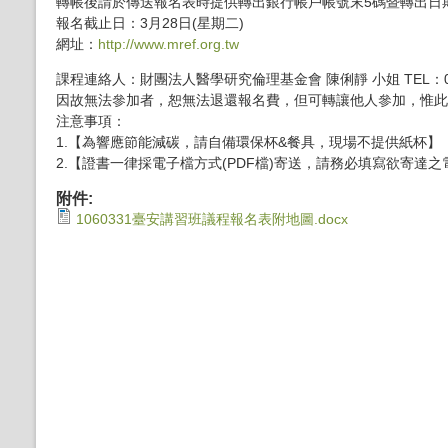
轉帳後請於傳送報名表時提供轉出銀行帳戶帳號末5碼暨轉出日
報名截止日：3月28日(星期二)
網址：
http://www.mref.org.tw
課程連絡人：財團法人醫學研究倫理基金會 陳俐靜 小姐 TEL：02-2
因故無法參加者，恕無法退還報名費，但可轉讓他人參加，惟此
注意事項：
1.【為響應節能減碳，請自備環保杯&餐具，現場不提供紙杯】
2.【證書一律採電子檔方式(PDF檔)寄送，請務必填寫欲寄達
附件:
1060331臺安講習班議程報名表附地圖.docx