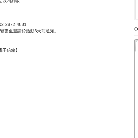
期以利對帳
872-4881
C
變更至遲請於活動3天前通知。
之電子信箱】