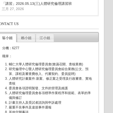
「講習」2026.05.13(三)人體研究倫理講習班
三月 27, 2026
ONTACT US
翁小姐
賴小姐
江小姐
分機：6277
職掌：
輔仁大學人體研究倫理委員會(會議召開、查核業務)
研究倫理中心暨人體研究倫理委員會綜合業務(公文、預
算、課程及審查費收入、代審契約、委員提聘)
人體研究計畫案件:新案、修正案之受理及行政審查、實地
查核
委員會各項證明製發、文件的管理及維護
人體研究倫理委員會各項標準作業程序和規範、表單的準
備與修訂
計畫主持人及受試者諮詢與申訴處理
嚴重不良事件及違規事件通報
其他交辦事項