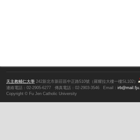
天主教輔仁大學
242新北市新莊區中正路510號（羅耀拉大樓一樓SL102）
連絡電話：02-2905-6277
傳真電話：02-2903-3546
Email：
irb@mail.fju
Copyright ©
Fu
Jen Catholic University