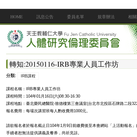
移至主內容
HOME
訊息公告
委員名單
規章辦法
相關
Main menu
轉知:20150116-IRB專業人員工作坊
分類:
IRB課程
課程名稱：IRB專業人員工作坊
課程時間：104年01月16日
(六)08:30-16:30
課程地點：臺北榮民總醫院-致德樓第三會議室
(
台北市北投區石牌路二段32
報名費用：每場次講習班每人酌收費用1000元。
請欲報名者於報名截止日104年1月9日前繳費後至本會網站「上活動報名」
手續者恕無法提供講義及餐券，尚祈見諒。