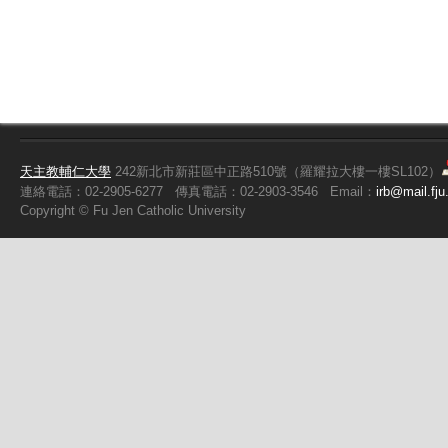
天主教輔仁大學
242新北市新莊區中正路510號（羅耀拉大樓一樓SL102）
連絡電話：02-2905-6277
傳真電話：02-2903-3546
Email：
irb@mail.fju
Copyright ©
Fu
Jen Catholic University