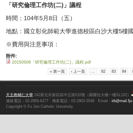
「研究倫理工作坊
(二)」議程
時間：104年5月8日（五）
地點：國立彰化師範大學進德校區白沙大樓5樓
※費用與注意事項：
附件:
20150508「研究倫理工作坊(二)」議程.pdf
« 第一頁
‹ 上一頁
…
82
83
84
頁面
天主教輔仁大學
242新北市新莊區中正路510號（羅耀拉大樓一樓SL102）
連絡電話：02-2905-6277
傳真電話：02-2903-3546
Email：
irb@mail.fju
Copyright ©
Fu
Jen Catholic University