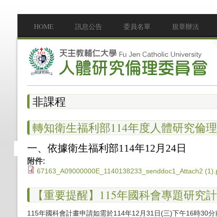
移至主內容
HOME
訊息公告
委員名單
規章辦法
Main menu
非課程
轉知衛生福利部114年度人體研究倫
一、依據衛生福利部114年12月24日
附件:
67163_A09000000E_1140138233_senddoc1_Attach2 (1).
【重要提醒】115年國科會專題研究
115年國科會計畫申請如需於114年12月31日(三)下午16時30