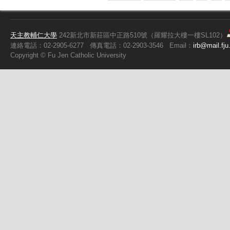
頁面
天主教輔仁大學
242新北市新莊區中正路510號（羅耀拉大樓一樓SL102）
連絡電話：02-2905-6277
傳真電話：02-2903-3546
Email：
irb@mail.fju
Copyright ©
Fu
Jen Catholic University