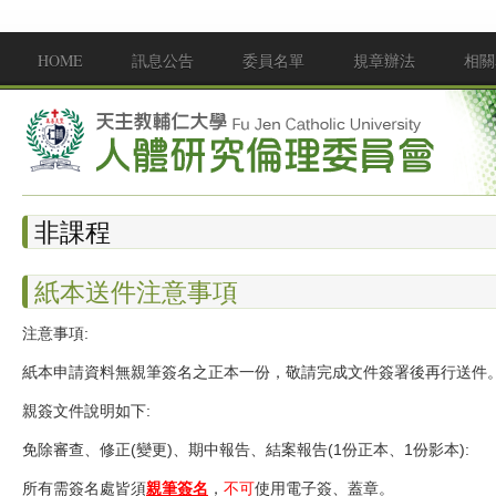
移至主內容
HOME
訊息公告
委員名單
規章辦法
相關
Main menu
非課程
紙本送件注意事項
注意事項:
紙本申請資料無親筆簽名之正本一份，敬請完成文件簽署後再行送件
親簽文件說明如下:
免除審查、修正(變更)、期中報告、結案報告(1份正本、1份影本):
所有需簽名處皆須
親筆簽名
，
不可
使用電子簽、蓋章。